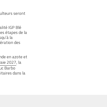
culteurs seront
alité IGP Blé
les étapes de la
squ’à la
nération des
nde en azote et
Baie 2027
, la
Luc Barbo
itaires dans la