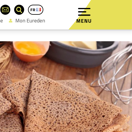
FR
EN
se
Mon Eureden
MENU