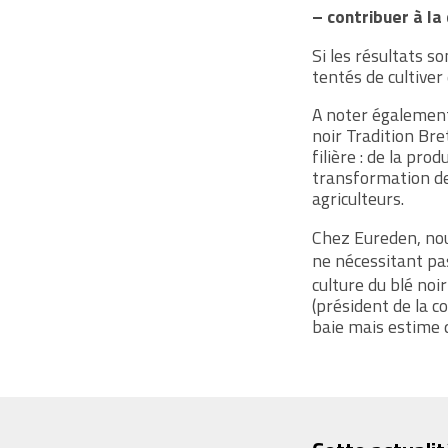
– contribuer à la
Si les résultats s
tentés de cultiver 
A noter également 
noir Tradition Br
filière : de la pr
transformation de
agriculteurs.
Chez Eureden, nou
ne nécessitant pa
culture du blé no
(président de la c
baie mais estime q