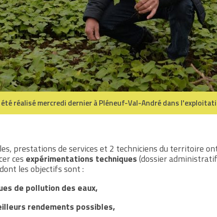
 été réalisé mercredi dernier à Pléneuf-Val-André dans l'exploita
les, prestations de services et 2 techniciens du territoire o
ncer ces
expérimentations techniques
(dossier administratif
dont les objectifs sont :
ques de pollution des eaux,
eilleurs rendements possibles,