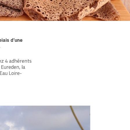
biais d’une
.
hez 4 adhérents
 Eureden, la
’Eau Loire-