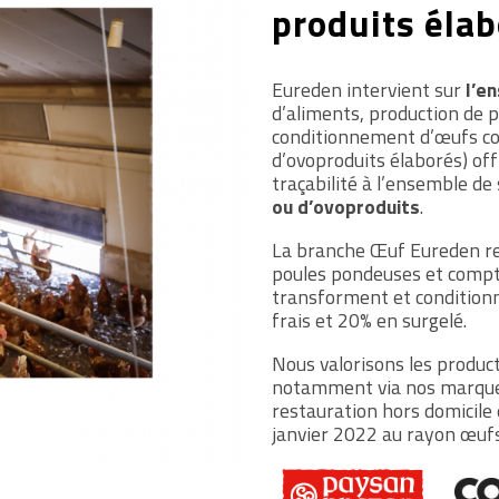
produits éla
Eureden intervient sur
l’en
d’aliments, production de 
conditionnement d’œufs coq
d’ovoproduits élaborés) offr
traçabilité à l’ensemble de s
ou d’ovoproduits
.
La branche Œuf Eureden reg
poules pondeuses et compte
transforment et condition
frais et 20% en surgelé.
Nous valorisons les produc
notamment via nos marqu
restauration hors domicile
janvier 2022 au rayon œufs