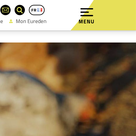
FR
EN
se
Mon Eureden
MENU