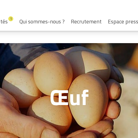
1
ités
Qui sommes-nous ?
Recrutement
Espace pres
Œuf