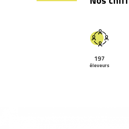
Nos chiff
197
éleveurs