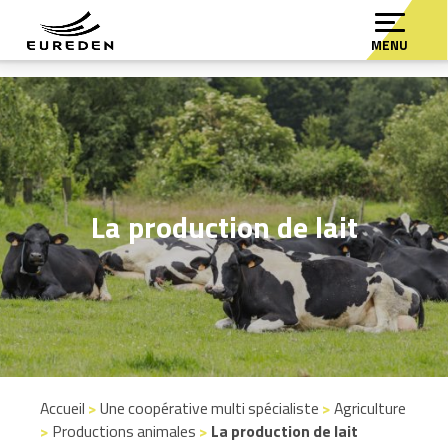
MENU
La production de lait
Accueil
>
Une coopérative multi spécialiste
>
Agriculture
>
Productions animales
>
La production de lait