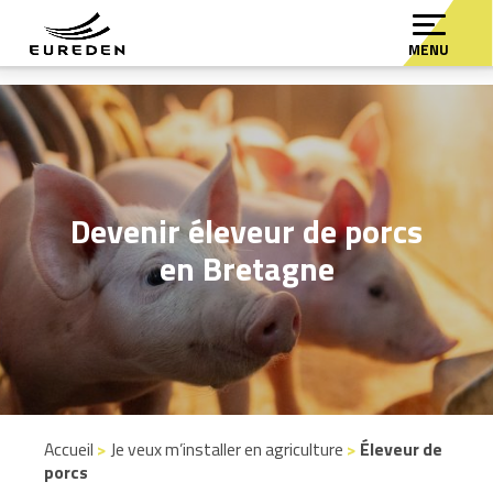
MENU
Devenir éleveur de porcs
en Bretagne
Accueil
>
Je veux m’installer en agriculture
>
Éleveur de
porcs