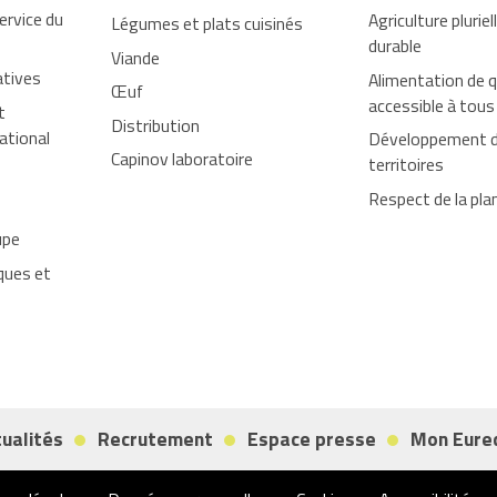
ervice du
Agriculture pluriel
Légumes et plats cuisinés
durable
Viande
atives
Alimentation de q
Œuf
accessible à tous
t
Distribution
ational
Développement 
Capinov laboratoire
territoires
Respect de la pla
upe
ques et
ualités
Recrutement
Espace presse
Mon Eure