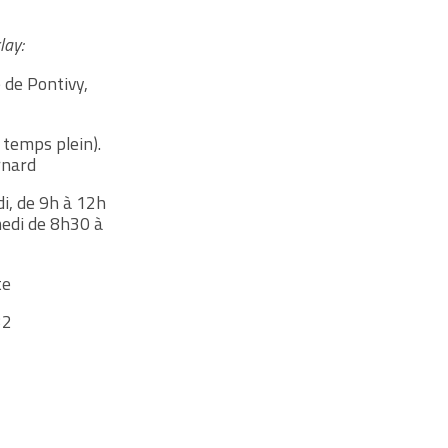
lay:
 de Pontivy,
 temps plein).
rnard
di, de 9h à 12h
medi de 8h30 à
te
32