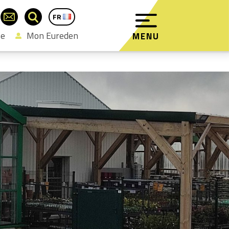
FR
EN
se
Mon Eureden
MENU