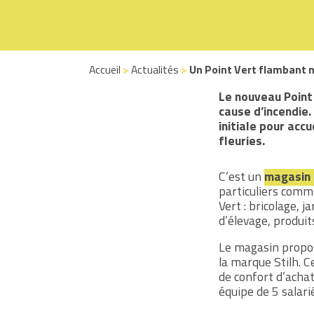
Accueil
>
Actualités
>
Un Point Vert flambant n
Le nouveau Point 
cause d’incendie
initiale pour acc
fleuries.
C’est un
magasin 
particuliers comm
Vert : bricolage, 
d’élevage, produi
Le magasin propo
la marque Stilh. C
de confort d’acha
équipe de 5 salari