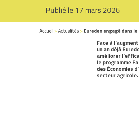
Publié le 17 mars 2026
Accueil
>
Actualités
>
Eureden engagé dans le 
Face à l’augmenta
un an déjà Eured
améliorer l’effic
le programme Fab
des Économies d’É
secteur agricole.