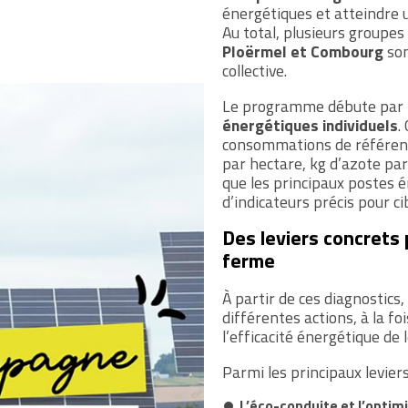
énergétiques et atteindre 
Au total, plusieurs group
Ploërmel et Combourg
son
collective.
Le programme débute par l
énergétiques individuels
.
consommations de référence
par hectare, kg d’azote pa
que les principaux postes é
d’indicateurs précis pour cib
Des leviers concrets 
ferme
À partir de ces diagnostics
différentes actions, à la foi
l’efficacité énergétique de 
Parmi les principaux leviers 
L’éco-conduite et l’optim