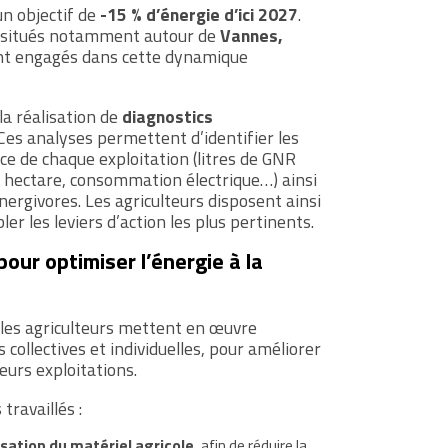
un objectif de
-15 % d’énergie d’ici 2027
.
es situés notamment autour de
Vannes,
t engagés dans cette dynamique
a réalisation de
diagnostics
 Ces analyses permettent d’identifier les
 de chaque exploitation (litres de GNR
r hectare, consommation électrique…) ainsi
nergivores. Les agriculteurs disposent ainsi
ler les leviers d’action les plus pertinents.
pour optimiser l’énergie à la
, les agriculteurs mettent en œuvre
s collectives et individuelles, pour améliorer
leurs exploitations.
travaillés :
isation du matériel agricole
, afin de réduire la