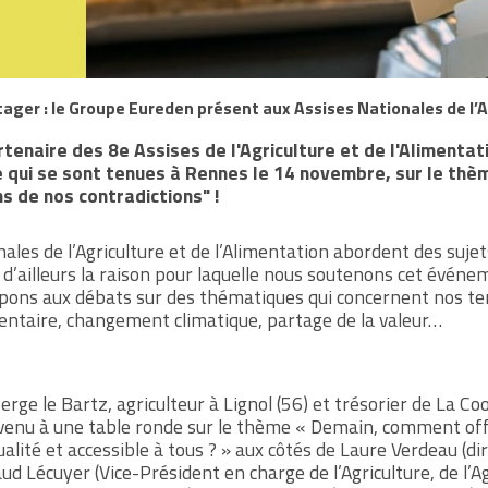
ager : le Groupe Eureden présent aux Assises Nationales de l’Ag
tenaire des 8e Assises de l'Agriculture et de l'Alimenta
 qui se sont tenues à Rennes le 14 novembre, sur le th
ns de nos contradictions" !
ales de l’Agriculture et de l’Alimentation abordent des suje
 d’ailleurs la raison pour laquelle nous soutenons cet événe
ipons aux débats sur des thématiques qui concernent nos terr
entaire, changement climatique, partage de la valeur…
rge le Bartz, agriculteur à Lignol (56) et trésorier de La C
ervenu à une table ronde sur le thème « Demain, comment off
alité et accessible à tous ? » aux côtés de
Laure Verdeau
(di
ud Lécuyer
(Vice-Président en charge de l’Agriculture, de l’