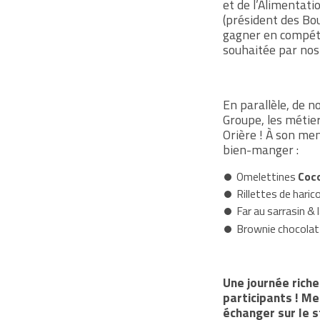
et de l’Alimentati
(président des Bou
gagner en compéti
souhaitée par nos
En parallèle, de 
Groupe, les métie
Orière
! À son men
bien-manger :
Omelettines
Coco
Rillettes de hari
Far au sarrasin &
Brownie chocolat
Une journée riche
participants ! Me
échanger sur le s