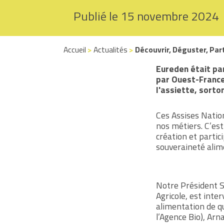
Publié le 15 novembre 2024
Accueil
>
Actualités
>
Découvrir, Déguster, Part
Eureden était par
par Ouest-France
l'assiette, sorto
Ces Assises Nation
nos métiers. C’est
création et partic
souveraineté alim
Notre Président Se
Agricole, est int
alimentation de qu
l’Agence Bio),
Arna