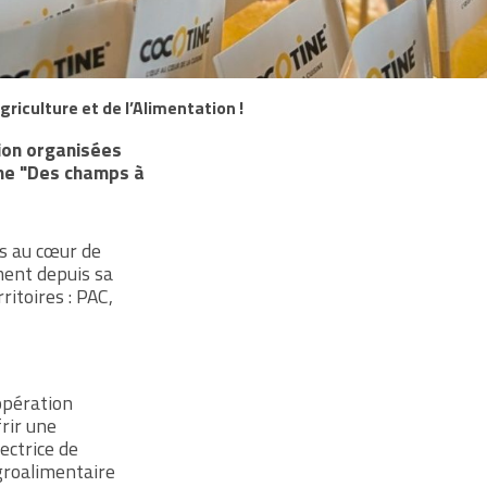
riculture et de l’Alimentation !
tion organisées
ème "Des champs à
ts au cœur de
ment depuis sa
itoires : PAC,
oopération
rir une
rectrice de
Agroalimentaire