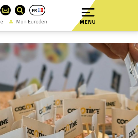
FR
EN
se
Mon Eureden
MENU