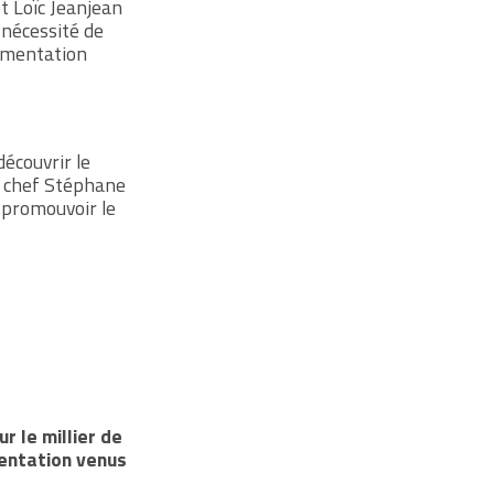
et
Loïc Jeanjean
 nécessité de
limentation
écouvrir le
e chef
Stéphane
 promouvoir le
r le millier de
mentation venus