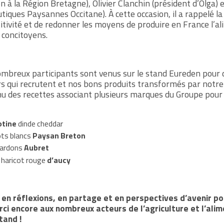
on à la Région Bretagne),
Olivier Clanchin
(président d’Olga) 
tiques Paysannes Occitane). À cette occasion, il a rappelé la
tivité et de redonner les moyens de produire en France l’a
 concitoyens.
nombreux participants sont venus sur le stand Eureden pour d
rs qui recrutent et nos bons produits transformés par notr
u des recettes associant plusieurs marques du Groupe pour
tine
dinde cheddar
cots blancs
Paysan Breton
 lardons
Aubret
 haricot rouge
d’aucy
 en réflexions, en partage et en perspectives d’avenir pou
rci encore aux nombreux acteurs de l’agriculture et l’ali
tand !