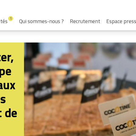
1
ités
Qui sommes-nous ?
Recrutement
Espace pres
er,
upe
aux
es
t de