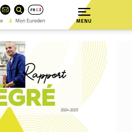
FR
EN
se
Mon Eureden
MENU