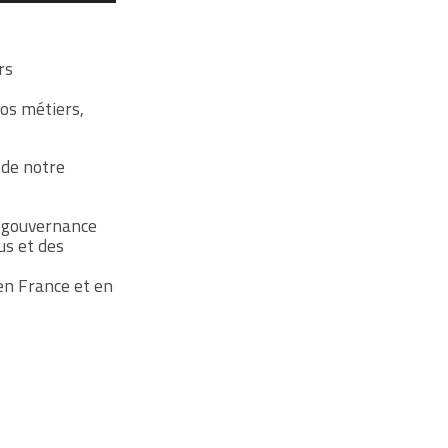
rs
os métiers,
e de notre
a gouvernance
us et des
 en France et en