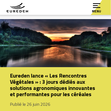
MENU
Eureden lance « Les Rencontres
Végétales » : 3 jours dédiés aux
solutions agronomiques innovantes
et performantes pour les céréales
Publié le 26 juin 2026